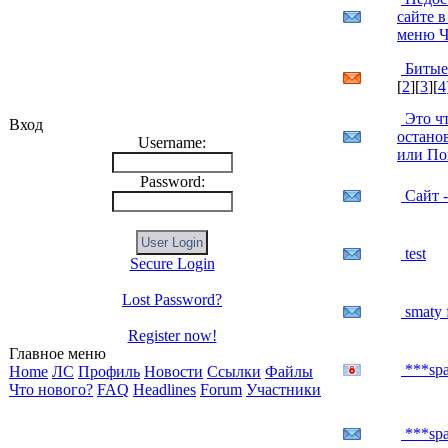
сайте в
меню Ч
Битые
[
2
][
3
][
4
Это чт
Вход
останов
Username:
или По
Password:
Сайт -
test
Secure Login
Lost Password?
smaty 
Register now!
Главное меню
***sp
Home
ЛС
Профиль
Новости
Ссылки
Файлы
Что нового?
FAQ
Headlines
Forum
Участники
***sp