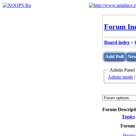
Forum In
Board index
»
Add Poll
New
Admin Panel
Admin mode
Forum Descript
Topics
Forum 
Недос