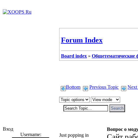
Forum Index
Board index
»
Общетематические
Bottom
Previous Topic
Next
Вход
Beloved
Вопрос о мод
Username:
Just popping in
Сайт раб