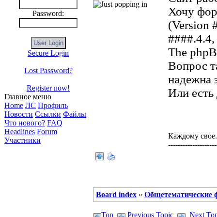
Хочу фор
Password:
(Version
####.4.4,
The phpB
Secure Login
Вопрос т
Lost Password?
надежна 
Register now!
Или есть
Главное меню
Home
ЛС
Профиль
Новости
Ссылки
Файлы
Что нового?
FAQ
Headlines
Forum
Каждому свое..
Участники
--------------------
Board index
»
Общетематические
Top
Previous Topic
Next Top