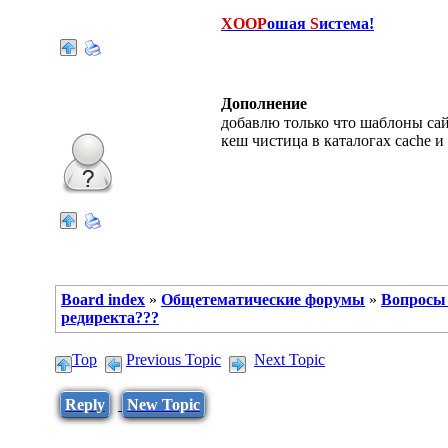
XOOP
ошая
S
истема!
sertes
Дополнение
добавлю только что шаблоны са
кеш чистица в каталогах cache и
Board index
»
Общетематические форумы
»
Вопросы
редиректа???
Top
Previous Topic
Next Topic
Reply
New Topic