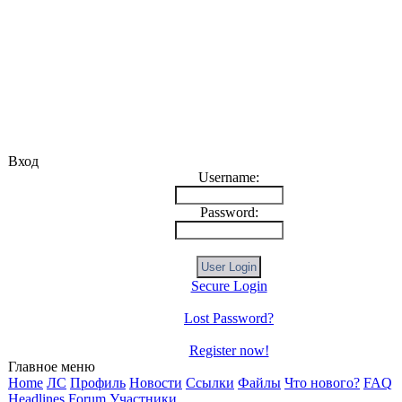
Вход
Username:
Password:
Secure Login
Lost Password?
Register now!
Главное меню
Home
ЛС
Профиль
Новости
Ссылки
Файлы
Что нового?
FAQ
Headlines
Forum
Участники