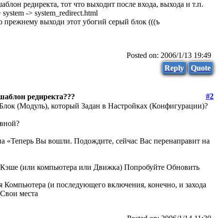
блон редиректа, тот что выходит после входа, выхода и т.п.
system -> system_redirect.html
о прежнему выходи этот убогий серый блок (((ъ
Posted on: 2006/1/13 19:49
Reply
Quote
#2
 шаблон редиректа???
а Блок (Модуль), который Задан в Настройках (Конфигурации)?
авной?
а «Теперь Вы вошли. Подождите, сейчас Вас перенаправит на
 Кэше (или компьютера или Движка) Попробуйте Обновить
Компьютера (и последующего включения, конечно, и захода
а Свои места