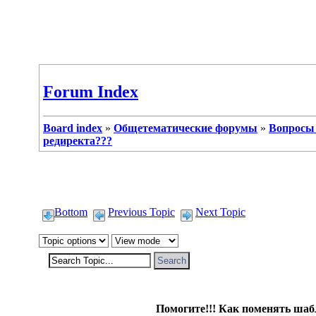
Forum Index
Board index
»
Общетематические форумы
»
Вопросы
редиректа???
Bottom
Previous Topic
Next Topic
Winx
Помогите!!! Как поменять шаб