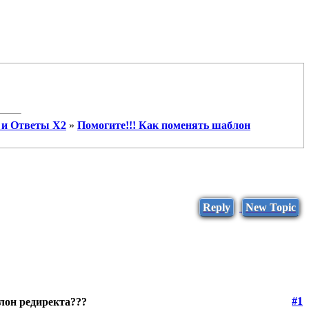
 и Ответы X2
»
Помогите!!! Как поменять шаблон
Reply
New Topic
#1
лон редиректа???