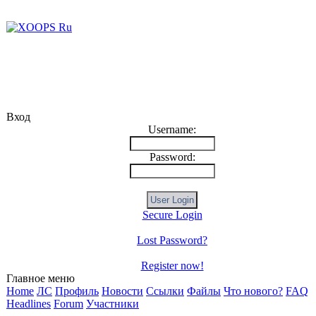
Вход
Username:
Password:
Secure Login
Lost Password?
Register now!
Главное меню
Home
ЛС
Профиль
Новости
Ссылки
Файлы
Что нового?
FAQ
Headlines
Forum
Участники