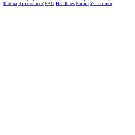
Файлы
Что нового?
FAQ
Headlines
Forum
Участники