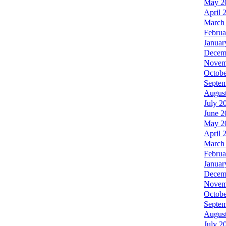
May 2
April 
March
Februa
Januar
Decem
Novem
Octobe
Septe
Augus
July 2
June 2
May 2
April 
March
Februa
Januar
Decem
Novem
Octobe
Septe
Augus
July 2