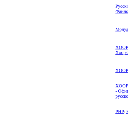
Русск
Файло
Моду
XOOP
Xoops
XOOP
XOOP
- Офи
русск
PHP
: