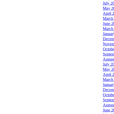
July 2
May 2
April 
March
June 2
March
Januar
Decem
Novem
Octobe
Septe
Augus
July 2
May 2
April 
March
Januar
Decem
Octobe
Septe
Augus
June 2