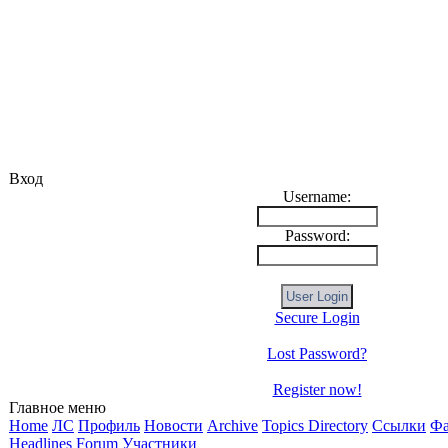
Вход
Username:
Password:
Secure Login
Lost Password?
Register now!
Главное меню
Home
ЛС
Профиль
Новости
Archive
Topics Directory
Ссылки
Ф
Headlines
Forum
Участники