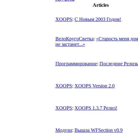
Articles
XOOPS
:
С Новым 2003 Годом!
ВелоКругоСветка
:
«Старость меня до
не застанет...»
Программирование
:
Последние Релиз
XOOPS
:
XOOPS Version 2.0
XOOPS
:
XOOPS 1.3.7 Релиз!
Модули
:
Вышла WFSection v0.9