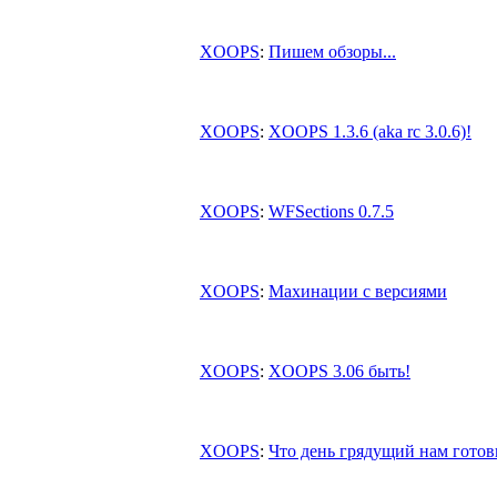
XOOPS
:
Пишем обзоры...
XOOPS
:
XOOPS 1.3.6 (aka rc 3.0.6)!
XOOPS
:
WFSections 0.7.5
XOOPS
:
Махинации с версиями
XOOPS
:
XOOPS 3.06 быть!
XOOPS
:
Что день грядущий нам готов