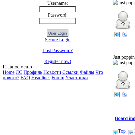
Username:
Password:
Secure Login
Lost Password?
omeech
Just poppin
Register now!
Главное меню
Home
ЛС
Профиль
Новости
Ссылки
Файлы
Что
нового?
FAQ
Headlines
Forum
Участники
Board in
Top