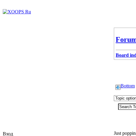
Forum
Board in
Bottom
dronz21
Just poppin
Вход