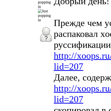
Добрый день!
popping
in
Прежде чем ус
распаковал xo
руссификации,
http://xoops.r
lid=207
Далее, содер
http://xoops.r
lid=207
скопировал в