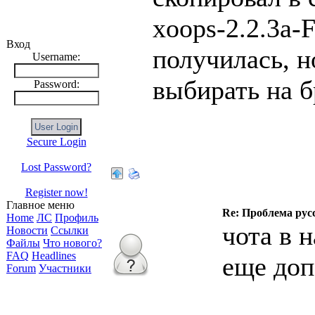
xoops-2.2.3a-
Вход
получилась, н
Username:
выбирать на б
Password:
Secure Login
Lost Password?
Register now!
Главное меню
sertes
Re: Проблема русс
Home
ЛС
Профиль
чота в 
Новости
Ссылки
Файлы
Что нового?
FAQ
Headlines
еще доп
Forum
Участники