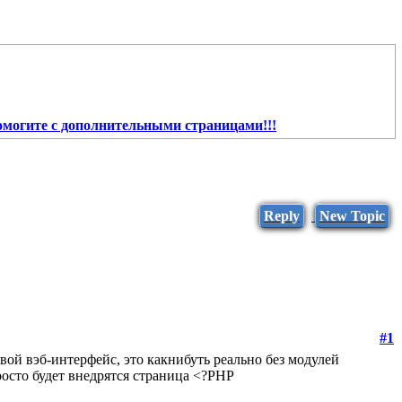
омогите с дополнительными страницами!!!
Reply
New Topic
#1
свой вэб-интерфейс, это какнибуть реально без модулей
росто будет внедрятся страница <?PHP