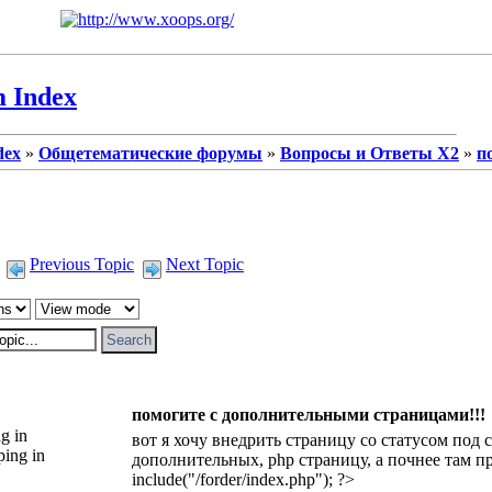
 Index
dex
»
Общетематические форумы
»
Вопросы и Ответы X2
»
п
Previous Topic
Next Topic
помогите с дополнительными страницами!!!
g in
вот я хочу внедрить страницу со статусом под 
дополнительных, php страницу, а почнее там п
include("/forder/index.php"); ?>