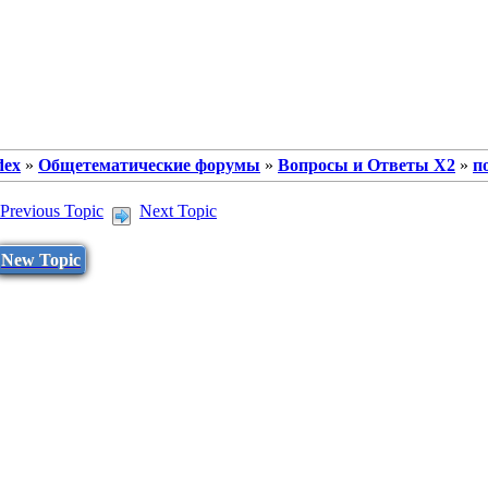
dex
»
Общетематические форумы
»
Вопросы и Ответы X2
»
п
Previous Topic
Next Topic
New Topic