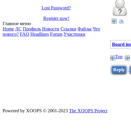
Lost Password?
Register now!
Главное меню
Home
ЛС
Профиль
Новости
Ссылки
Файлы
Что
нового?
FAQ
Headlines
Forum
Участники
Board in
Top
Reply
Powered by XOOPS © 2001-2023
The XOOPS Project