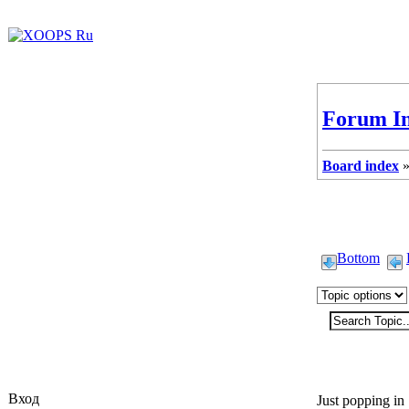
Forum I
Board index
Bottom
svyatko
Вход
Just popping in