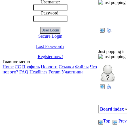
Username:
Password:
Secure Login
shadowww
Lost Password?
Just popping in
Register now!
Главное меню
Home
ЛС
Профиль
Новости
Ссылки
Файлы
Что
нового?
FAQ
Headlines
Forum
Участники
Board index
Top
Prev