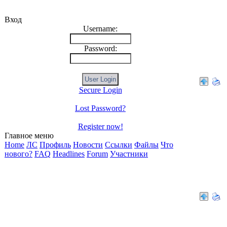
Вход
Username:
Password:
Secure Login
Lost Password?
Alexxus
Register now!
Главное меню
Home
ЛС
Профиль
Новости
Ссылки
Файлы
Что
нового?
FAQ
Headlines
Forum
Участники