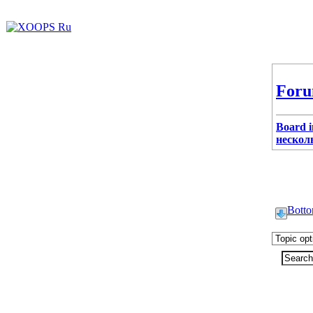
Foru
Board 
несколь
Bott
Alexxus