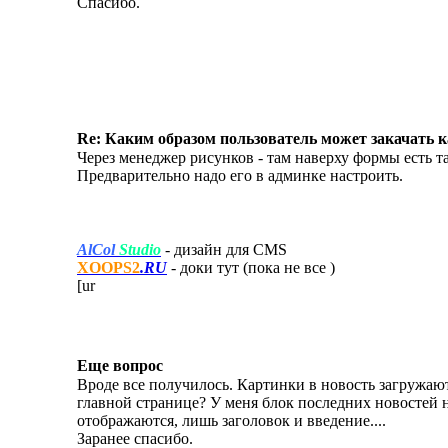
Спасибо.
Re: Каким образом пользователь может закачать 
Через менеджер рисунков - там наверху формы есть т
Предварительно надо его в админке настроить.
AlCol
Studio
- дизайн для CMS
XOOPS2
.RU
- доки тут (пока не все
)
[ur
Еще вопрос
Вроде все получилось. Картинки в новость загружаются
главной странице? У меня блок последних новостей н
отображаются, лишь заголовок и введение....
Заранее спасибо.