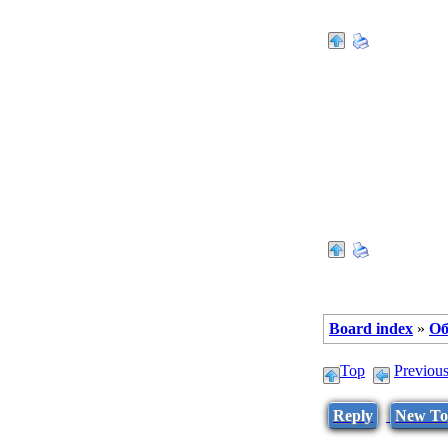
Alexxus
Board index
»
Об
Top
Previou
Reply
New To