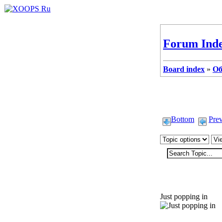
Forum Ind
Board index
»
Об
Bottom
Pre
omorfus
Just popping in