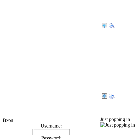
Alexxus
omorfus
Just popping in
Вход
Username:
Password: