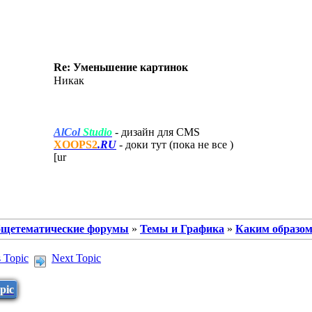
Re: Уменьшение картинок
Никак
AlCol
Studio
- дизайн для CMS
XOOPS2
.RU
- доки тут (пока не все
)
[ur
щетематические форумы
»
Темы и Графика
»
Каким образом
s Topic
Next Topic
pic