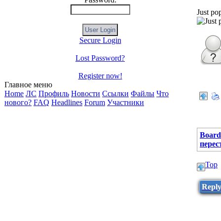
Just po
Secure Login
Lost Password?
Register now!
Главное меню
Home
ЛС
Профиль
Новости
Ссылки
Файлы
Что
нового?
FAQ
Headlines
Forum
Участники
Board
перес
Top
Repl