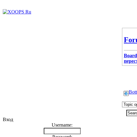
For
Board
перес
Bot
Вход
Username:
Armya
Password: