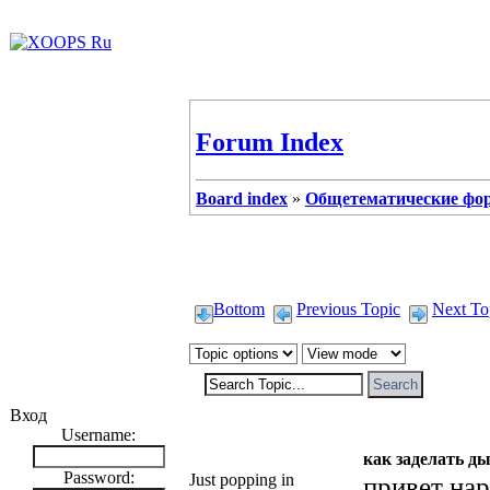
Forum Index
Board index
»
Общетематические фо
Bottom
Previous Topic
Next To
Вход
Username:
Kirpich
как заделать ды
Password:
Just popping in
привет нар