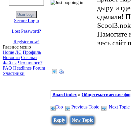
дыру и где
сделали! 
Secure Login
Scool3.nok
Lost Password?
Памогите к
весь сайт 
Register now!
Главное меню
Home
ЛС
Профиль
Новости
Ссылки
Файлы
Что нового?
FAQ
Headlines
Forum
Участники
Board index
»
Общетематические фо
Top
Previous Topic
Next Topic
Reply
New Topic