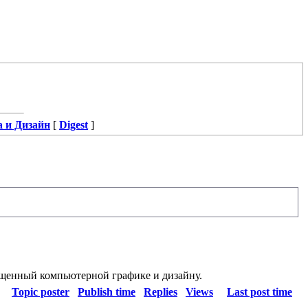
 и Дизайн
[
Digest
]
щенный компьютерной графике и дизайну.
Topic poster
Publish time
Replies
Views
Last post time