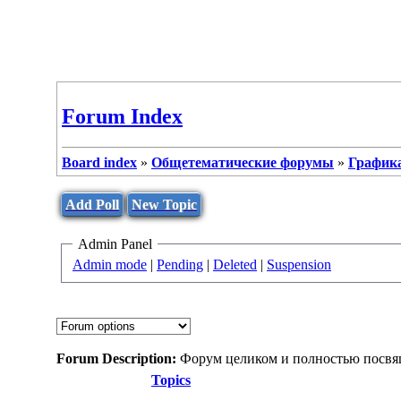
Forum Index
Board index
»
Общетематические форумы
»
Графика
Add Poll
New Topic
Admin Panel
Admin mode
|
Pending
|
Deleted
|
Suspension
Forum Description:
Форум целиком и полностью посвя
Topics