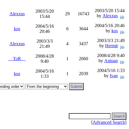
2003/5/20 15:44
2003/5/20
Alexxus
29
16743
by
Alexxus
15:44
2004/5/16 20:46
2004/5/16
kos
6
3644
by
kos
20:46
2003/3/3 21:49
2003/3/3
Alexxus
4
3437
by
Hermit
21:49
2008/4/28 9:40
2008/4/28
__ToR__
1
2060
by
Antuan
9:40
2004/5/16 1:33
2004/5/16
kos
1
2039
by
Ivan
1:33
[
Advanced Search
]