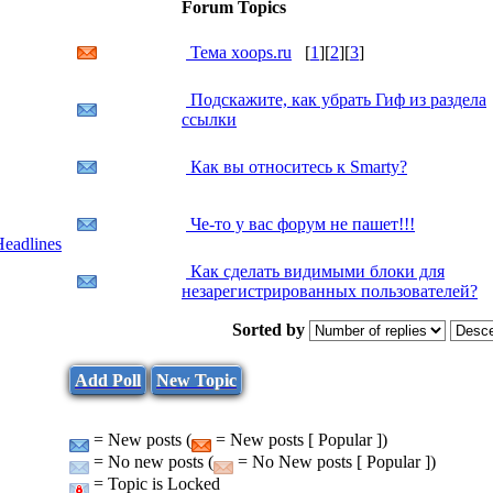
Forum Topics
Тема xoops.ru
[
1
][
2
][
3
]
Подскажите, как убрать Гиф из раздела
ссылки
Как вы относитесь к Smarty?
Че-то у вас форум не пашет!!!
eadlines
Как сделать видимыми блоки для
незарегистрированных пользователей?
Sorted by
Add Poll
New Topic
= New posts (
= New posts [ Popular ])
= No new posts (
= No New posts [ Popular ])
= Topic is Locked