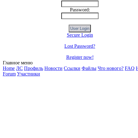
Password:
Secure Login
Lost Password?
Register now!
Главное меню
Home
ЛС
Профиль
Новости
Ссылки
Файлы
Что нового?
FAQ
H
Forum
Участники