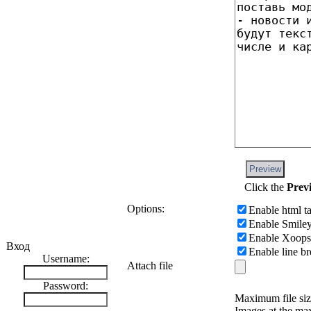
Preview
Click the
Prev
Options:
Enable html t
Enable Smile
Enable Xoop
Вход
Enable line b
Username:
Attach file
Password:
Maximum file siz
Images at the ma