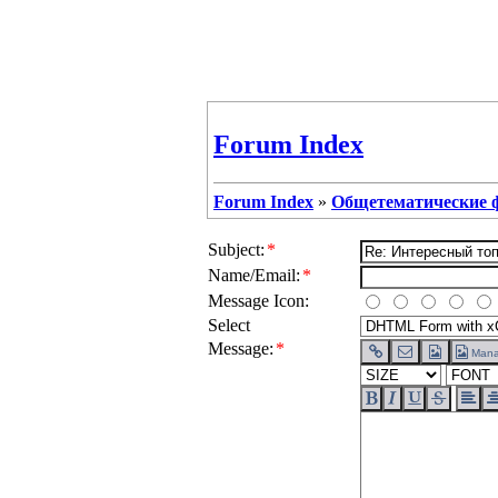
Forum Index
Forum Index
»
Общетематические
Subject:
*
Name/Email:
*
Message Icon:
Select
Message:
*
Mana