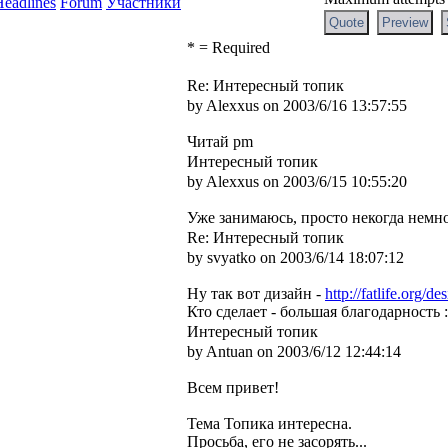
eadlines
Forum
Участники
* = Required
Re: Интересный топик
by Alexxus on 2003/6/16 13:57:55
Читай pm
Интересный топик
by Alexxus on 2003/6/15 10:55:20
Уже занимаюсь, просто некогда немног
Re: Интересный топик
by svyatko on 2003/6/14 18:07:12
Ну так вот дизайн -
http://fatlife.org/de
Кто сделает - большая благодарность :
Интересный топик
by Antuan on 2003/6/12 12:44:14
Всем привет!
Тема Топика интересна.
Просьба, его не засорять...