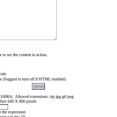
w
to see the content in action.
s
Code
k (Suggest to turn off if HTML enabled)
 100Kb; Allowed extensions: zip jpg gif png
 Size 640 X 800 pixels.
m the expression
ou can try: 10