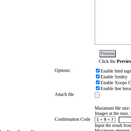
Preview
Click the
Previe
Options:
Enable html tag
Enable Smiley
Enable Xoops 
Enable line brea
Attach file
Maximum file size:
Images at the max.
Confirmation Code
1 + 9 = ?
Input the result fro
Maximum attempts y