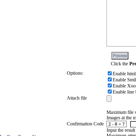
Preview
Click the
Pr
Options:
Enable html
Enable Smi
Enable Xoo
Enable line
Attach file
Maximum file s
Images at the 
Confirmation Code
2 - 0 = ?
Input the resul
Maximum attemp