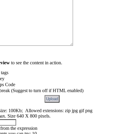
eview
to see the content in action.
 tags
ley
ps Code
 break (Suggest to turn off if HTML enabled)
ize: 100Kb; Allowed extensions: zip jpg gif png
max. Size 640 X 800 pixels.
t from the expression
ts you can try: 10