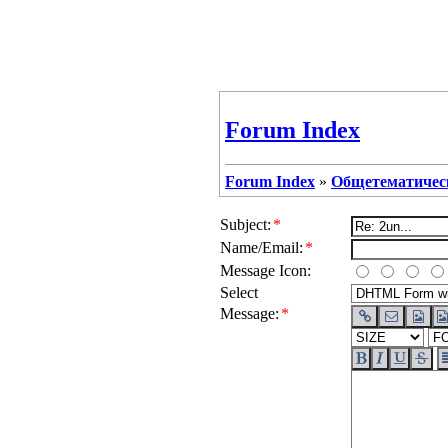
Forum Index
Forum Index
»
Общетематичес
Subject:
*
Name/Email:
*
Message Icon:
Select
Message:
*