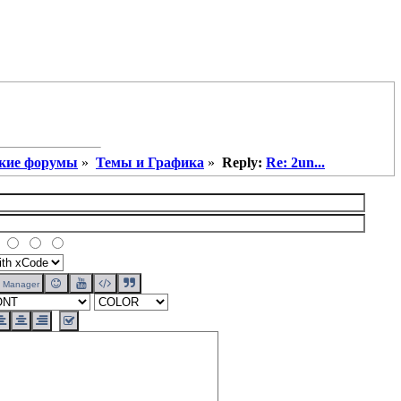
кие форумы
»
Темы и Графика
»
Reply:
Re: 2un...
Manager