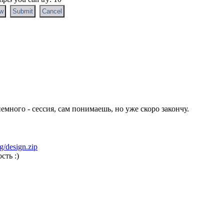
емного - сессия, сам понимаешь, но уже скоро закончу.
org/design.zip
сть :)