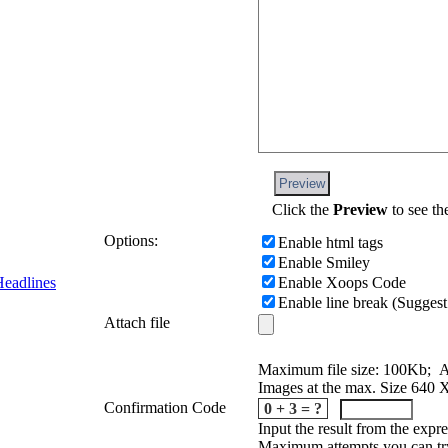
Preview
Click the
Preview
to see th
Options:
Enable html tags
Enable Smiley
Enable Xoops Code
eadlines
Enable line break (Suggest
Attach file
Maximum file size: 100Kb; A
Images at the max. Size 640 
Confirmation Code
0 + 3 = ?
Input the result from the expr
Maximum attempts you can tr