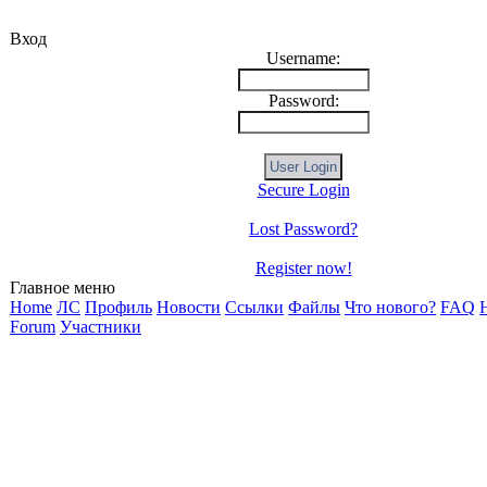
Вход
Username:
Password:
Secure Login
Lost Password?
Register now!
Главное меню
Home
ЛС
Профиль
Новости
Ссылки
Файлы
Что нового?
FAQ
H
Forum
Участники