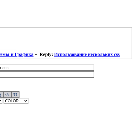
емы и Графика
»
Reply:
Использование нескольких css