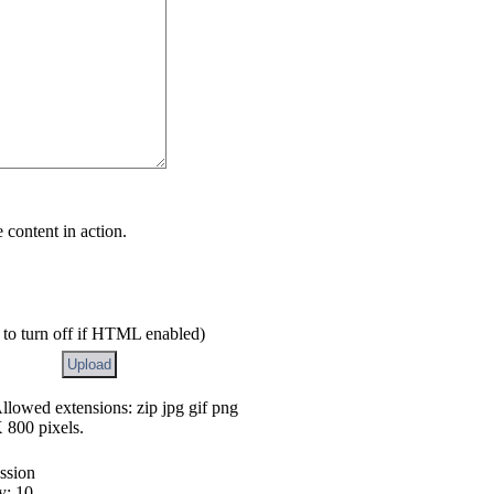
e content in action.
 to turn off if HTML enabled)
llowed extensions: zip jpg gif png
X 800 pixels.
ession
y: 10