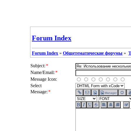
Forum Index
Forum Index
»
Общетематические форумы
»
Т
Subject:
*
Name/Email:
*
Message Icon:
Select
Message:
*
Manager