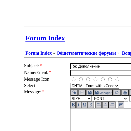
Forum Index
Forum Index
»
Общетематические форумы
»
Воп
Subject:
*
Name/Email:
*
Message Icon:
Select
Message:
*
Manager