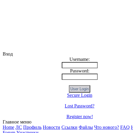
Вход
Username:
Password:
Secure Login
Lost Password?
Register now!
Главное меню
Home
ЛС
Профиль
Новости
Ссылки
Файлы
Что нового?
FAQ
H
Forum
Участники