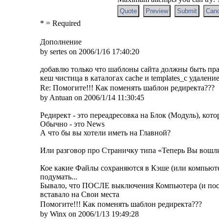
* = Required
Дополнение
by sertes on 2006/1/16 17:40:20
добавлю только что шаблоны сайта должны быть пр
кеш чистица в каталогах cache и templates_c удален
Re: Помогите!!! Как поменять шаблон редиректа???
by Antuan on 2006/1/14 11:30:45
Редирект - это переадресовка на Блок (Модуль), ко
Обычно - это News
А что бы вы хотели иметь на Главной?
Или разговор про Страничку типа «Теперь Вы вошл
Кое какие Файлы сохраняются в Кэше (или компьют
подумать...
Бывало, что ПОСЛЕ выключения Компьютера (и послед
вставало на Свои места
Помогите!!! Как поменять шаблон редиректа???
by Winx on 2006/1/13 19:49:28