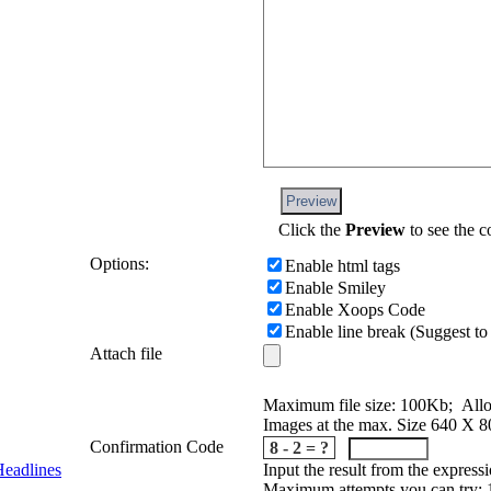
Preview
Click the
Preview
to see the c
Options:
Enable html tags
Enable Smiley
Enable Xoops Code
Enable line break (Suggest to
Attach file
Maximum file size: 100Kb; Allo
Images at the max. Size 640 X 8
Confirmation Code
8 - 2 = ?
Input the result from the express
eadlines
Maximum attempts you can try: 