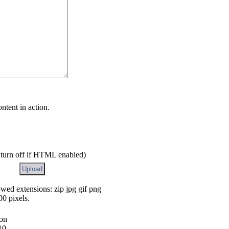
ontent in action.
 turn off if HTML enabled)
wed extensions: zip jpg gif png
00 pixels.
ion
10