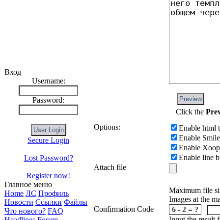
Вход
Username:
Preview
Password:
Click the
Pre
Options:
Enable html 
Enable Smil
Secure Login
Enable Xoop
Enable line 
Lost Password?
Attach file
Register now!
Главное меню
Maximum file si
Home
ЛС
Профиль
Images at the m
Новости
Ссылки
Файлы
Confirmation Code
6 - 2 = ?
Что нового?
FAQ
Input the result
Headlines
Forum