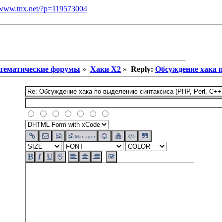
тематические форумы
»
Хаки X2
»
Reply:
Обсуждение хака п
Manager