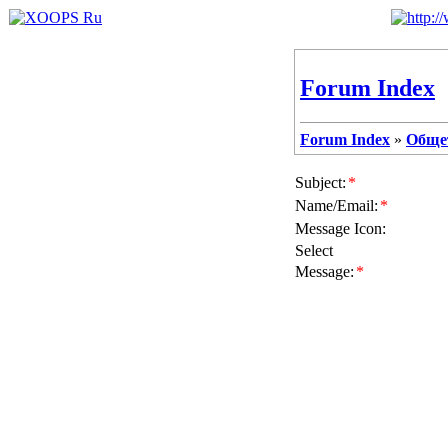
Forum Index
Forum Index
»
Обще
Subject:
*
Name/Email:
*
Message Icon:
Select
Message:
*