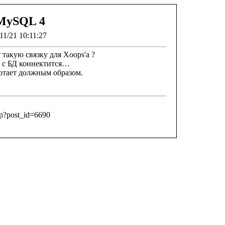
 MySQL 4
11/21 10:11:27
 такую связку для Xoops'a ?
т с БД коннектится…
ботает должным образом.
hp?post_id=6690