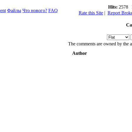
Hits:
2578
R
ent
Файлы
Что нового?
FAQ
Rate this Site
|
Report Brok
Ca
The comments are owned by the aut
Author