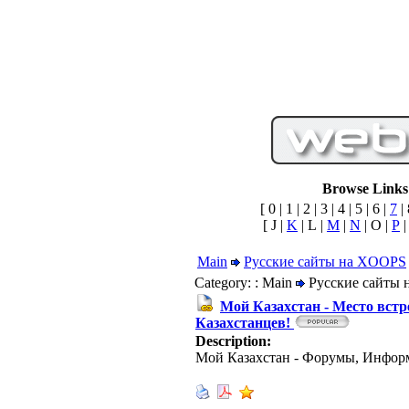
Browse Links 
[ 0 | 1 | 2 | 3 | 4 | 5 | 6 |
7
| 
[ J |
K
| L |
M
|
N
| O |
P
|
Main
Русские сайты на XOOPS
Category: : Main
Русские сайты
Мой Казахстан - Место встр
Казахстанцев!
Description:
Мой Казахстан - Форумы, Инфор