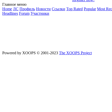
Главное меню
Home
ЛС
Профиль
Новости
Ссылки
Top Rated
Popular
Most Rec
Headlines
Forum
Участники
Powered by XOOPS © 2001-2023
The XOOPS Project