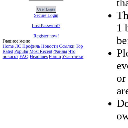
th
Th
Secure Login
1 
Lost Password?
Register now!
be
Главное меню
Home
ЛС
Профиль
Новости
Ссылки
Top
Pl
Rated
Popular
Most Recent
Файлы
Что
нового?
FAQ
Headlines
Forum
Участники
ev
or
ar
Do
ow