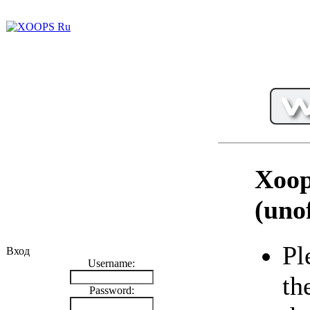
Xoop
(unof
Pl
Вход
Username:
th
Password: