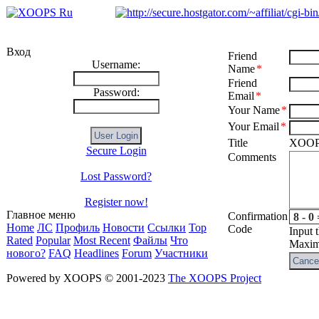
Вход
Friend
Username:
Name
*
Friend
Password:
Email
*
Your Name
*
Your Email
*
Title
XOOP
Secure Login
Comments
Lost Password?
Register now!
Главное меню
Confirmation
8 - 0 
Home
ЛС
Профиль
Новости
Ссылки
Top
Code
Input 
Rated
Popular
Most Recent
Файлы
Что
Maximu
нового?
FAQ
Headlines
Forum
Участники
Powered by XOOPS © 2001-2023
The XOOPS Project