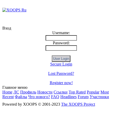
Вход
Username:
Password:
Secure Login
Lost Password?
Register now!
Главное меню
Home
ЛС
Профиль
Новости
Ссылки
Top Rated
Popular
Most
Recent
Файлы
Что нового?
FAQ
Headlines
Forum
Участники
Powered by XOOPS © 2001-2023
The XOOPS Project