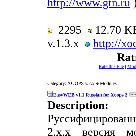
http://www.gtn.ru
2295
12.70 
v.1.3.x
http://x
Rat
Rate this File
|
Mod
Category: XOOPS v.2.x
Modules
EasyWEB v1.1 Russian for Xoops 2
Description:
Руссифицированн
2.x.x версия м