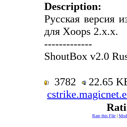
Description:
Русская версия и
для Xoops 2.x.x.
-------------
ShoutBox v2.0 Rus
3782
22.65 
cstrike.magicnet.
Rat
Rate this File
|
Mod