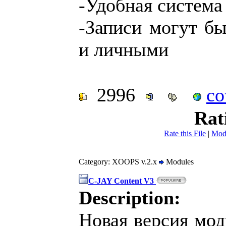
-Удобная система
-Записи могут б
и личными
2996
co
Rat
Rate this File
|
Mod
Category: XOOPS v.2.x
Modules
C-JAY Content V3
Description:
Новая версия мод