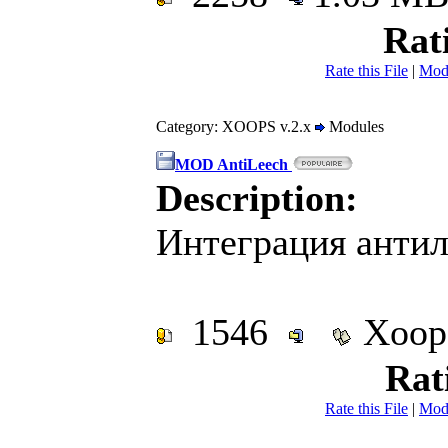
Rat
Rate this File
|
Mod
Category: XOOPS v.2.x
Modules
MOD AntiLeech
Description:
Интеграция анти
1546
Xoop
Rat
Rate this File
|
Mod