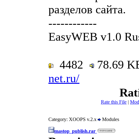
разделов сайта.
------------
EasyWEB v1.0 Rus
4482
78.69 
net.ru/
Rat
Rate this File
|
Mod
Category: XOOPS v.2.x
Modules
mastop_publish.rar