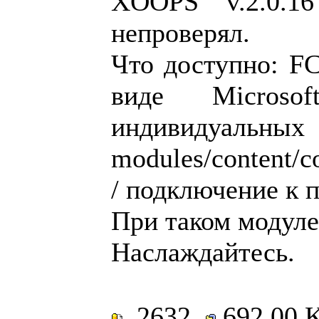
XOOPS v.2.0.1
непроверял.
Что доступно: FC
виде Micros
индивидуа
modules/content/c
/ подключение к 
При таком модуле
Наслаждайтесь.
2632
692.00