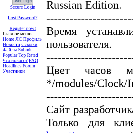
Russian Edition.
Secure Login
----------------------
Lost Password?
Время устанавл
Register now!
Главное меню
Home
ЛС
Профиль
пользователя.
Новости
Ссылки
Файлы
Submit
----------------------
Popular
Top Rated
Что нового?
FAQ
Headlines
Forum
Цвет часов м
Участники
*/modules/Clock/I
----------------------
Сайт разработчик
Только для кли