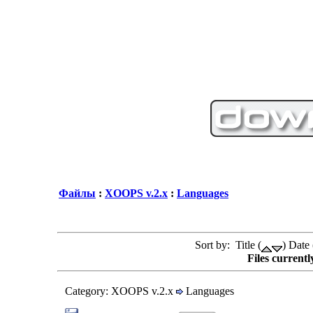
Файлы
:
XOOPS v.2.x
:
Languages
Sort by: Title (
) Date 
Files currentl
Category: XOOPS v.2.x
Languages