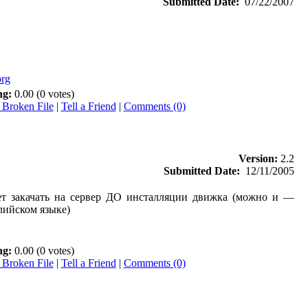
Submitted Date:
07/22/2007
org
ng:
0.00 (0 votes)
 Broken File
|
Tell a Friend
|
Comments (0)
Version:
2.2
Submitted Date:
12/11/2005
ет закачать на сервер ДО инсталляции движка (можно и —
глийском языке)
ng:
0.00 (0 votes)
 Broken File
|
Tell a Friend
|
Comments (0)