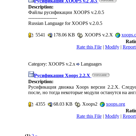
Русификация XOOPS v.2 .0.5
Description:
Файлы русификации XOOPS v.2.0.5
-------------------
Russian Language for XOOPS v.2.0.5
5541
178.06 KB
XOOPS v.2.X
xoops.
Rati
Rate this File
|
Modify
|
Report
Category: XOOPS v.2.x
Languages
Русификация Xoops 2.2.X
Description:
Русификация движка Xoops версии 2.2.Х. Следу
после, но тогда некоторые модули останутся на ан
4355
68.03 KB
Xoops2
xoops.org
Rati
Rate this File
|
Modify
|
Report
(1)
2
»