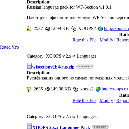
Description:
Russian language pack for WF-Section v.1.0.1
Пакет руссификации для модуля WF-Section версии
2587
12.99 KB
XOOPS2
http://xoops.r
Rati
Rate this File
|
Modify
|
Report
 Rated
Что
Category: XOOPS v.2.x
Languages
wfsectionv1b4-rus.zip
Description:
Русификация одного из самых популярных модулей
2635
149.98 KB
xoops2
http://xoops.ru
Rati
Rate this File
|
Modify
|
Report
Category: XOOPS v.2.x
Languages
XOOPS 2.x.x Language Pack