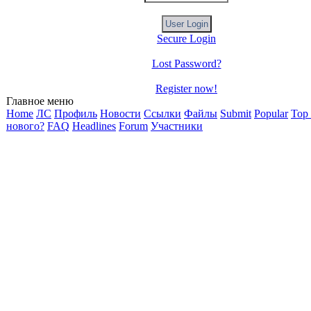
Secure Login
Lost Password?
Register now!
Главное меню
Home
ЛС
Профиль
Новости
Ссылки
Файлы
Submit
Popular
Top
нового?
FAQ
Headlines
Forum
Участники