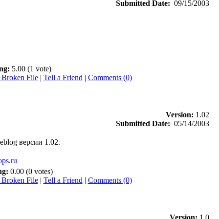
Submitted Date:
09/15/2003
ng:
5.00 (1 vote)
 Broken File
|
Tell a Friend
|
Comments (0)
Version:
1.02
Submitted Date:
05/14/2003
blog версии 1.02.
ops.ru
ng:
0.00 (0 votes)
 Broken File
|
Tell a Friend
|
Comments (0)
Version:
1.0