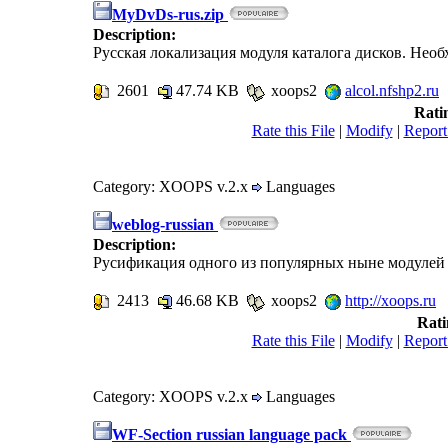
MyDvDs-rus.zip
Description:
Русская локализация модуля каталога дисков. Нео
2601
47.74 KB
xoops2
alcol.nfshp2.ru
Rati
Rate this File
|
Modify
|
Report
Category: XOOPS v.2.x
Languages
weblog-russian
Description:
Русификация одного из популярных ныне модулей 
2413
46.68 KB
xoops2
http://xoops.ru
Rati
Rate this File
|
Modify
|
Report
Category: XOOPS v.2.x
Languages
WF-Section russian language pack