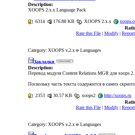
Description:
XOOPS 2.x.x Language Pack
6314
176.88 KB
XOOPS 2.x.x
xoops.o
Rati
Rate this File
|
Modify
|
Report
Category: XOOPS v.2.x
Languages
Закладки
Description:
Перевод модуля Content Relations MGR для xoops 2.
Поскольку часть текста содержится в самих скрипт
2353
30.57 KB
xoops2
http://xoops.ru
Rati
Rate this File
|
Modify
|
Report
Category: XOOPS v.2.x
Languages