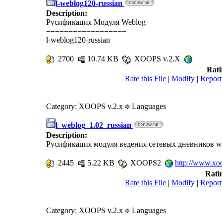
l-weblog120-russian
Description:
Русификация Модуля Weblog
==================
l-weblog120-russian
2700
10.74 KB
XOOPS v.2.X
Rati
Rate this File
|
Modify
|
Report
Category: XOOPS v.2.x
Languages
l_weblog_1.02_russian
Description:
Русификация модуля ведения сетевых дневников we
2445
5.22 KB
XOOPS2
http://www.xo
Rati
Rate this File
|
Modify
|
Report
Category: XOOPS v.2.x
Languages