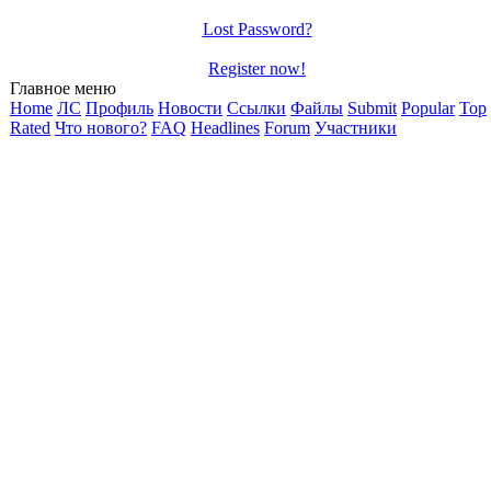
Lost Password?
Register now!
Главное меню
Home
ЛС
Профиль
Новости
Ссылки
Файлы
Submit
Popular
Top
Rated
Что нового?
FAQ
Headlines
Forum
Участники