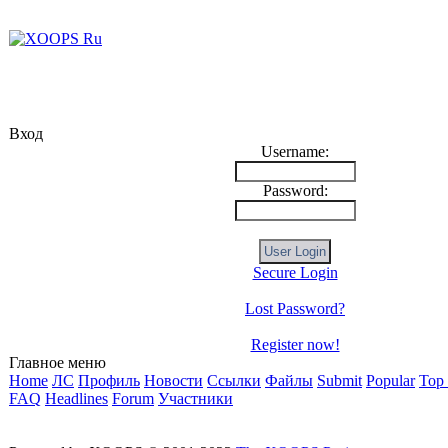
Вход
Username:
Password:
Secure Login
Lost Password?
Register now!
Главное меню
Home
ЛС
Профиль
Новости
Ссылки
Файлы
Submit
Popular
Top
FAQ
Headlines
Forum
Участники